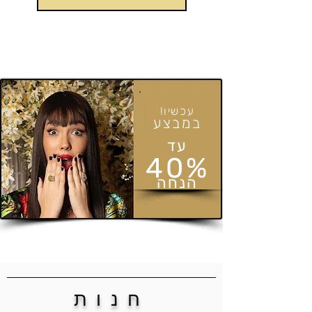
!עכשיו
במבצע
עד
40%
הנחה
חנות