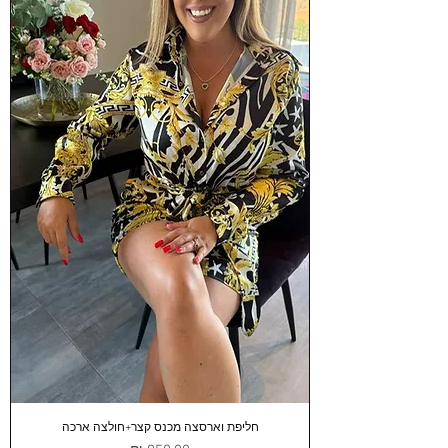
חליפת וארסצה מכנס קצר+חולצה ארכה