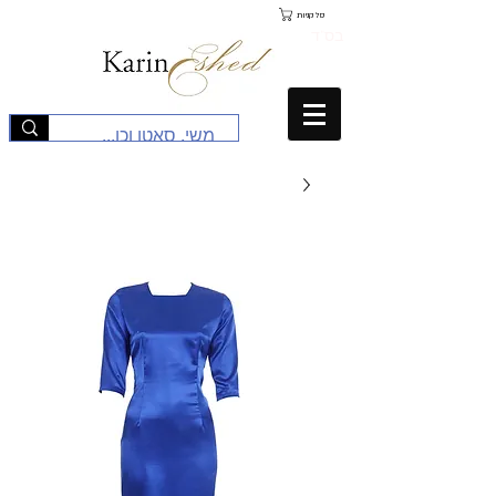
סל קניות
בס"ד