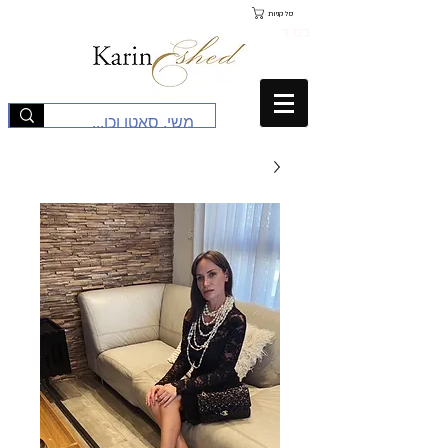
סל קניות
בס"ד