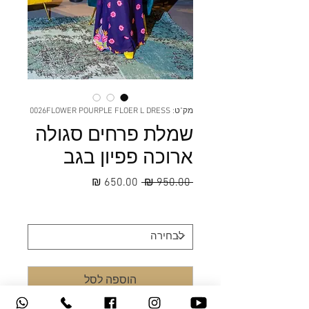
מק"ט: 0026FLOWER POURPLE FLOER L DRESS
שמלת פרחים סגולה
ארוכה פפיון בגב
מחיר
מחיר
 ‏950.00 ‏₪ 
רגיל
מבצע
מידה
*
הוספה לסל