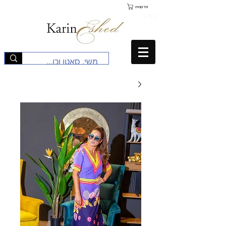
סל קניות
בס"ד