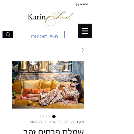
סל קניות
בס"ד
מק"ט: 0027GOLD FLOWER S DRESS
שמלת פרחים זהב