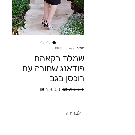
מק"ט: 003b r dress
שמלת בקאהם
פודאנג שחורה עם
רוכסן בגב
מחיר
מחיר
 ‏750.00 ‏₪ 
רגיל
מבצע
מידה
*
*
Option 1