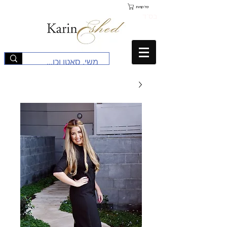
סל קניות
בס"ד