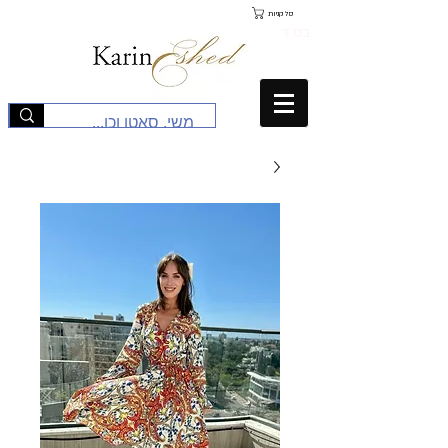
סל קניות
בס"ד