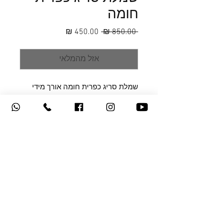
חומה
מחיר
מחיר
 ‏850.00 ‏₪ 
רגיל
מבצע
אזל מהמלאי
שמלת סריג כפרית חומה אורך מידי
בגזרה ישרה עם חגורה סטן
חומה נקשרת
צור קשר
|
תקנון האתר
|
משלוחים
|
מדיניות החלפות
והחזרות