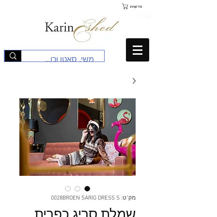
סל קניות
בס"ד
מק"ט: 0028BROEN SARIG DRESS S
שמלת סריג כפרית