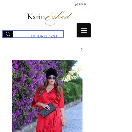
סל קניות
בס"ד