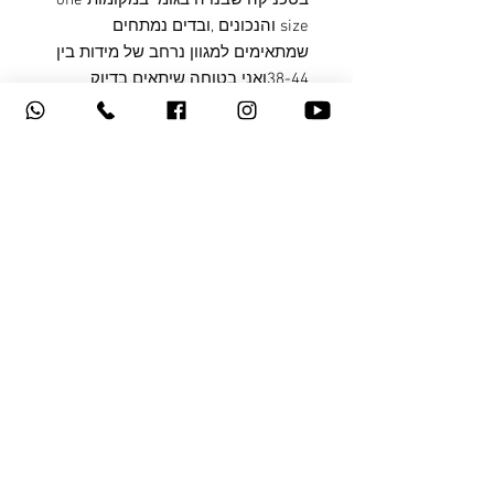
בטכניקה שבנויה בגומי במקומות one
size והנכונים ,ובדים נמתחים
שמתאימים למגוון נרחב של מידות בין
38-44ואני בטוחה שיתאים בדיוק
עבורך.
בנוסף, קיימת אופציה לתפירה במידה
האישית לפי הגזרות שלך.
לאחר הקנייה תקבלי שיחה מהמעצבת
עם הוראות איך למדוד את עצמך .
קיימת גם אופציה להגיע פיזית למדידות
במידת הצורך ניתן ליצור קשר עם
המעצבת לשאלות
צור קשר
|
תקנון האתר
|
משלוחים
|
מדיניות החלפות
והחזרות