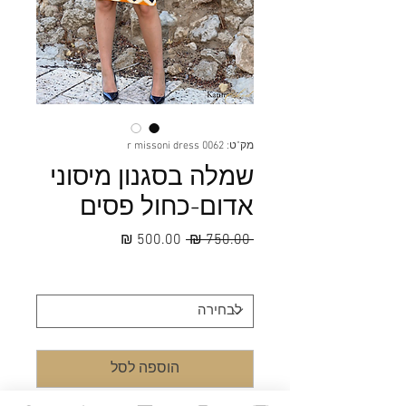
מק"ט: 0062 r missoni dress
שמלה בסגנון מיסוני
אדום-כחול פסים
מחיר
מחיר
 ‏750.00 ‏₪ 
רגיל
מבצע
מידה
*
הוספה לסל