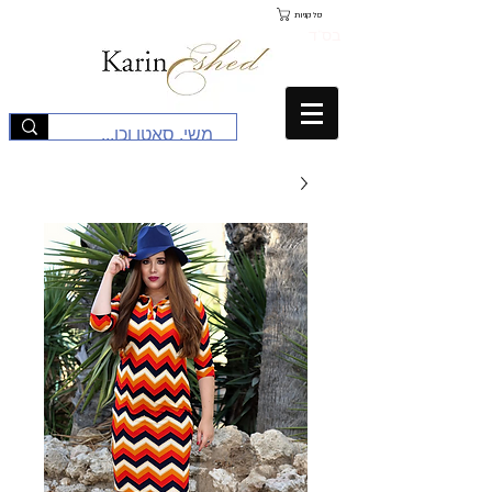
סל קניות
בס"ד