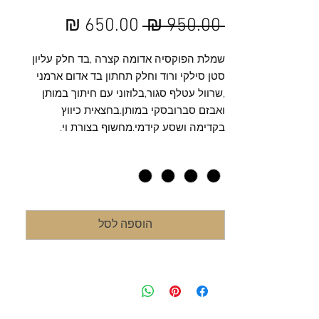
מחיר
מחיר
 ‏950.00 ‏₪ 
רגיל
מבצע
שמלת הפוקסיה אדומה קצרה ,בד חלק עליון
סטן סילקי ורוד וחלק תחתון בד אדום ארמני
,שרוול עטלף סגור,בלוזוני עם חיתוך במותן
ואבזם סברובסקי במותן.בחצאית כיווץ
בקדימה ושסע קידמי.מחשוף בצורת וי.
מידה
*
הוספה לסל