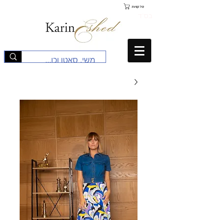
סל קניות
בס"ד