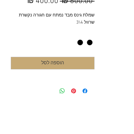
מחיר
מחיר
 ‏600.00 ‏₪ 
רגיל
מבצע
שמלת גינס מבד נמתח עם חגורה נקשרת
שרוול 4\3
מידה
*
הוספה לסל