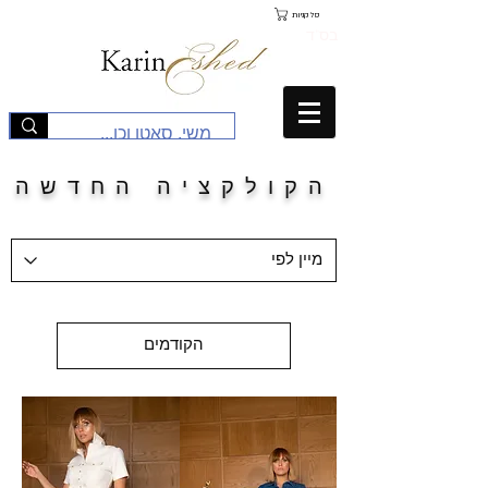
סל קניות
בס"ד
הקולקציה החדשה
הקודמים