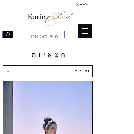
סל קניות
בס"ד
חצאיות